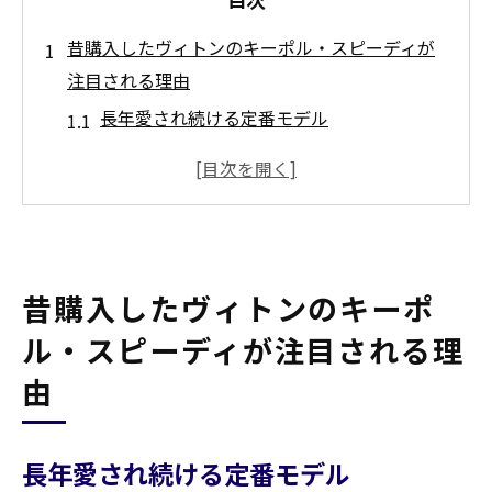
昔購入したヴィトンのキーポル・スピーディが
注目される理由
長年愛され続ける定番モデル
旅行スタイルの変化で使わなくなった方が
多い
古いバッグでも需要があるケースが多い
スピーディ35や旧型も買取できるか徹底解
説
昔購入したヴィトンのキーポ
キーポル・スピーディを整理する前に知ってお
ル・スピーディが注目される理
きたいポイント
由
長期間保管されたバッグも査定対象になる
状態が悪いヴィトンも買取額できる理由と
長年愛され続ける定番モデル
は