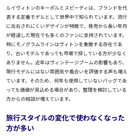
ヴィトンの古いスピーディも買取価値があ
ルイヴィトンのキーポルとスピーディは、ブランドを代
る理由
表する定番モデルとして世界中で知られています。流行
ヌメ革劣化のヴィトンも買取可能な理由を解説
に左右されにくいデザインが特徴で、発売から長い年月
が経過した現在でも多くのファンに支持されています。
ヌメ革の変色やシミがあっても買取できる
特にモノグラムラインはヴィトンを象徴する存在であ
訳
り、古いモデルであっても市場で探している方が少なく
買取査定で重視されるポイントと対策とは
ありません。近年はヴィンテージブームの影響もあり、
ヌメ革劣化があるバッグの買取体験談を紹
現行モデルにはない雰囲気や風合いを評価する声も増え
介
ています。そのため、何年も使用していないバッグであ
っても価値が見込める場合があり、整理を検討している
方からの相談が増えています。
旅行スタイルの変化で使わなくなった
方が多い