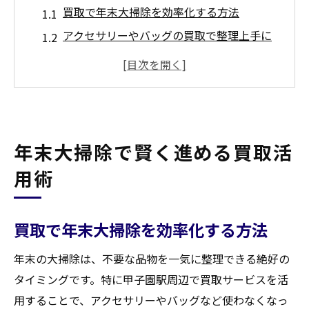
買取で年末大掃除を効率化する方法
アクセサリーやバッグの買取で整理上手に
甲子園駅周辺で安心して買取ができるコツ
バッグやアクセサリー断捨離なら買取が最適
買取を活用した断捨離でクローゼットを整
理
年末大掃除で賢く進める買取活
年末におすすめのアクセサリー買取活用法
用術
バッグの断捨離で高価買取を目指すコツ
大掃除で効率よく査定へ進めるためのコツ
年末こそ“賢く手放す”絶好のチャンスです
買取で年末大掃除を効率化する方法
年末の大掃除は、不要な品物を一気に整理できる絶好の
タイミングです。特に甲子園駅周辺で買取サービスを活
用することで、アクセサリーやバッグなど使わなくなっ