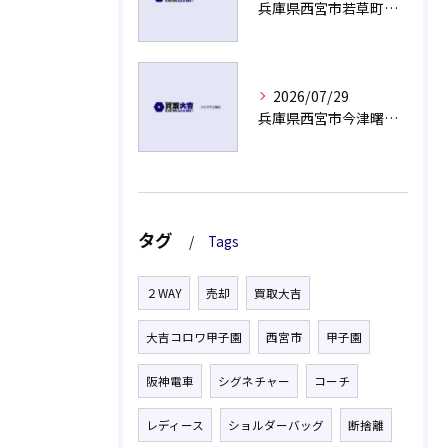
兵庫県西宮市若草町で長年使っていないエルメス ボリード売却のポイント
2026/07/29
兵庫県西宮市今津曙町で電池が切れたグッチの腕時計もご相談ください
タグ
Tags
２WAY
売却
買取大吉
大吉コロワ甲子園
西宮市
甲子園
阪神電車
シグネチャー
コーチ
レディース
ショルダーバッグ
断捨離