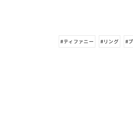
#ティファニー
#リング
#