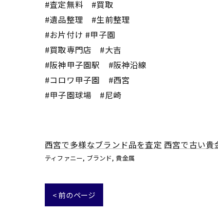
#査定無料 #買取
#遺品整理 #生前整理
#お片付け #甲子園
#買取専門店 #大吉
#阪神甲子園駅 #阪神沿線
#コロワ甲子園 #西宮
#甲子園球場 #尼崎
西宮で多様なブランド品を査定
西宮で古い貴
ティファニー
ブランド
貴金属
< 前のページ