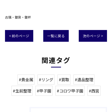
古銭・銀貨・銀杯
< 前のページ
一覧に戻る
次のページ >
関連タグ
#貴金属
#リング
#買取
#遺品整理
#生前整理
#甲子園
#コロワ甲子園
#西宮