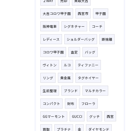
２WAY
売却
買取大吉
大吉コロワ甲子園
西宮市
甲子園
阪神電車
シグネチャー
コーチ
レディース
ショルダーバッグ
断捨離
コロワ甲子園
査定
バッグ
ヴィトン
ルコ
ティファニー
リング
貴金属
タグホイヤー
生前整理
ブランド
マルチカラー
コンパクト
財布
フローラ
GGマーモント
GUCCI
グッチ
西宮
買取
プラチナ
金
ダイヤモンド